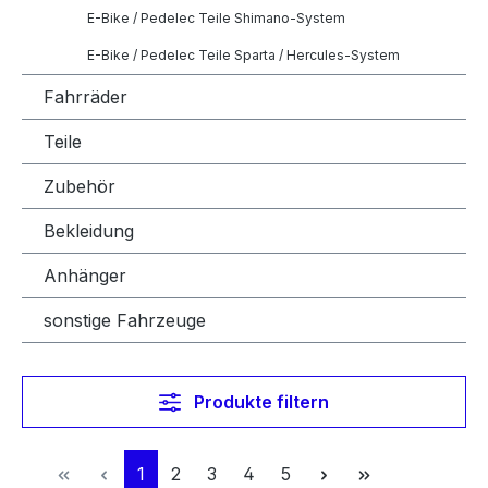
E-Bike / Pedelec Teile Shimano-System
E-Bike / Pedelec Teile Sparta / Hercules-System
Fahrräder
Teile
Zubehör
Bekleidung
Anhänger
sonstige Fahrzeuge
Produkte filtern
Seite
Seite
Seite
Seite
Seite
1
2
3
4
5