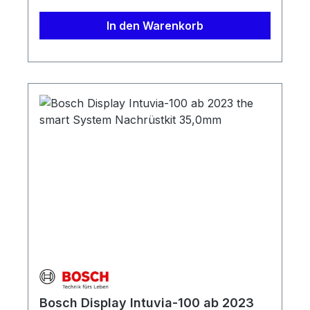
anzupassen. Darüber hinaus ist Purion 200
die Schnittstelle, um Updates auf dein eBike
In den Warenkorb
zu übertragen. So bleibt es immer auf dem
aktuellsten Stand.Lieferumfang: 1 x Bosch
Purion 200 (BRC3800) Das smarte System
1 x Distanzgummi für Schelle und Batterie 1
x Schellenschraube verliersicher 1 x
Bedienungs- und Montageanleitung
Bedienungsanleitung
Bosch Display Intuvia-100 ab 2023