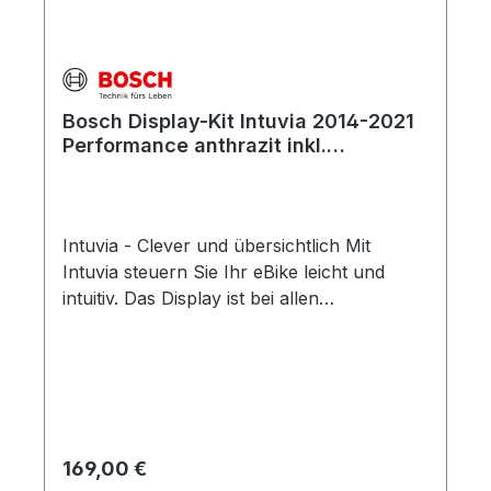
ausverkauft und wird ncht mehr hergestellt.
Als Ersatz kann die Performance-Variante
verwendet werden (siehe unten Artikel-
Alternativen)
Bosch Display-Kit Intuvia 2014-2021
Performance anthrazit inkl.
Bedieneinheit und Halter
Intuvia - Clever und übersichtlich Mit
Intuvia steuern Sie Ihr eBike leicht und
intuitiv. Das Display ist bei allen
Lichtverhältnissen ideal ablesbar. Dank der
separaten Bedieneinheit bleiben Ihre Hände
sicher am Lenker. Zu jeder Zeit haben Sie
sämtliche Fahrdaten optimal im Blick. Mit
der Schaltempfehlung pedalieren Sie immer
im richtigen Gang; das schont den Akku
Regulärer Preis:
169,00 €
und erhöht Ihre Reichweite.Intuvia - Die