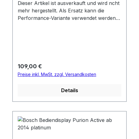
Knopfzelle CR2016
Dieser Artikel ist ausverkauft und wird ncht
kompatibel mit dem Bosch eBike System 2.
mehr hergestellt. Als Ersatz kann die
Die bisherige Systemgeneration besteht
Performance-Variante verwendet werden
weiterhin. Bedienungsanleitung
(siehe unten Artikel-Alternativen)
Regulärer Preis:
109,00 €
Preise inkl. MwSt. zzgl. Versandkosten
Details