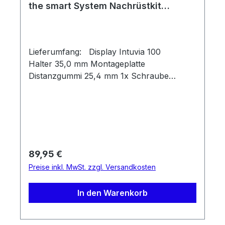
the smart System Nachrüstkit
35,0mm
Lieferumfang: Display Intuvia 100
Halter 35,0 mm Montageplatte
Distanzgummi 25,4 mm 1x Schraube
M3x22 (Montageplatte) 1x Wellfederscheibe
(Montageplatte) 1x Schraube M2x7
(Blockierschraube)
Regulärer Preis:
89,95 €
Preise inkl. MwSt. zzgl. Versandkosten
In den Warenkorb